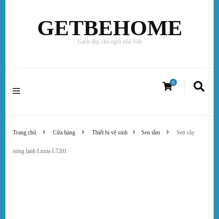
GETBEHOME
Gạch đẹp cho ngôi nhà Việt
0
Trang chủ
Cửa hàng
Thiết bị vệ sinh
Sen tắm
Sen cây
nóng lạnh Luxta L7201