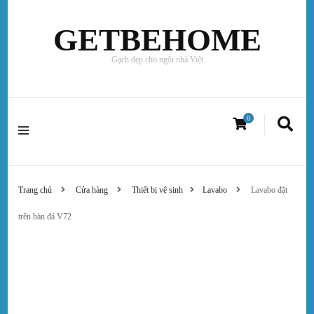
GETBEHOME
Gạch đẹp cho ngôi nhà Việt
0
Trang chủ
Cửa hàng
Thiết bị vệ sinh
Lavabo
Lavabo đặt
trên bàn đá V72