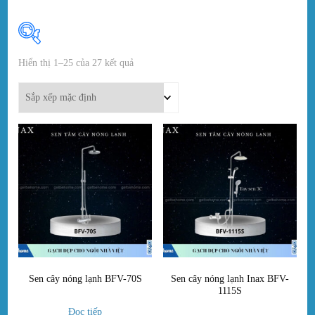
Hiển thị 1–25 của 27 kết quả
In stock
On sale
(0)
Danh mục sản phẩm
Thẻ sản phẩm
Sen cây nóng lạnh BFV-70S
Sen cây nóng lạnh Inax BFV-
1115S
Đọc tiếp