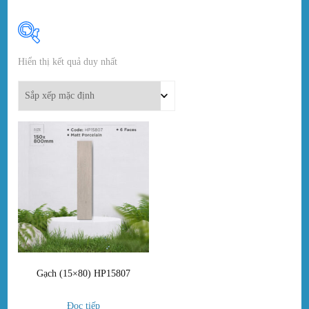
Hiển thị kết quả duy nhất
In stock
On sale
(0)
Danh mục sản phẩm
Thẻ sản phẩm
Gạch (15×80) HP15807
Đọc tiếp