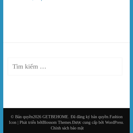
Tìm
kiếm
cho:
© Bản quyền2026
GETBEHOME
. Đã đăng ký bản quyền.
Fashion
Icon | Phát triển bởi
Blossom Themes
.Được cung cấp bởi
WordPress
.
Chính sách bảo mật