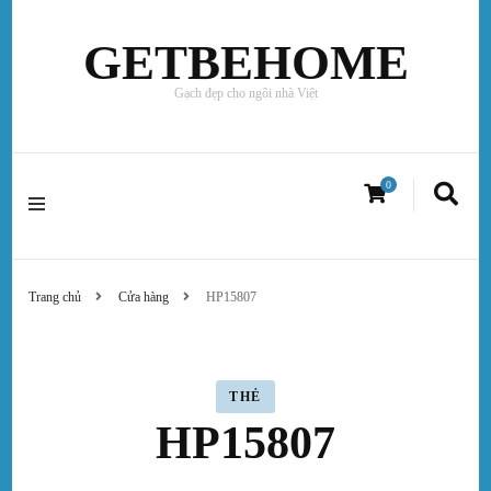
GETBEHOME
Gạch đẹp cho ngôi nhà Việt
0
Trang chủ
Cửa hàng
HP15807
THẺ
HP15807