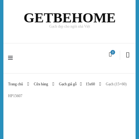
GETBEHOME
Gạch đẹp cho ngôi nhà Việt
0
Trang chủ
Cửa hàng
Gạch giả gỗ
15x60
Gạch (15×60)
HP15607