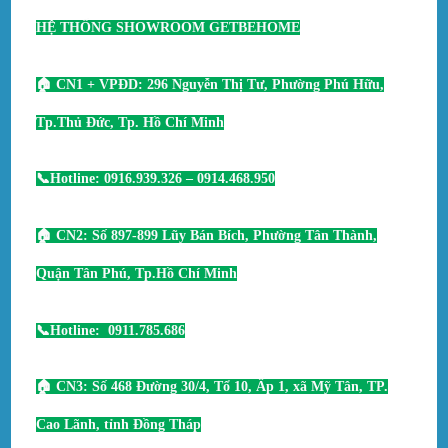
HỆ THỐNG SHOWROOM GETBEHOME
🏠 CN1 + VPĐD: 296 Nguyễn Thị Tư, Phường Phú Hữu,
Tp.Thủ Đức, Tp. Hồ Chí Minh
📞Hotline: 0916.939.326 – 0914.468.950
🏠 CN2: Số 897-899 Lũy Bán Bích, Phường Tân Thành,
Quận Tân Phú, Tp.Hồ Chí Minh
📞Hotline: 0911.785.686
🏠 CN3: Số 468 Đường 30/4, Tổ 10, Ấp 1, xã Mỹ Tân, TP.
Cao Lãnh, tỉnh Đồng Tháp