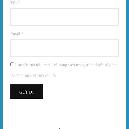
Tên
*
Email
*
Lưu tên của tôi, email, và trang web trong trình duyệt này cho
lần bình luận kế tiếp của tôi.