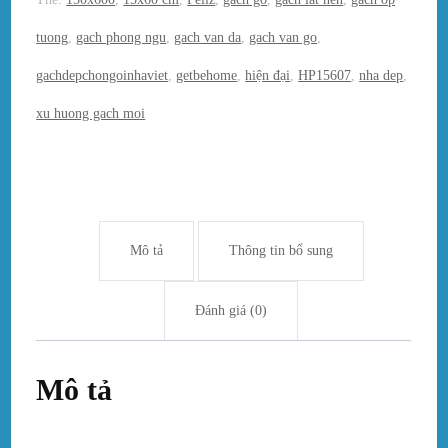
tuong
,
gach phong ngu
,
gach van da
,
gach van go
,
gachdepchongoinhaviet
,
getbehome
,
hiện đại
,
HP15607
,
nha dep
,
xu huong gach moi
Mô tả
Thông tin bổ sung
Đánh giá (0)
Mô tả