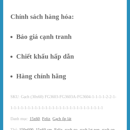
Chính sách hàng hóa:
Báo giá cạnh tranh
Chiết khấu hấp dẫn
Hàng chính hãng
SKU:
Gạch (30x60) FG3603-FG3603A-FG3604-1-1-1-1-2-2-1-
1-1-1-1-1-1-1-1-1-1-1-1-1-1-1-1-1-1-1-1-1-1-1-1-1-1-1
Danh mục:
15x60
,
Feliz
,
Gạch ốp lát
Thẻ:
150x600
,
15x60 cm
,
Feliz
,
gach go
,
gach lat nen
,
gach op