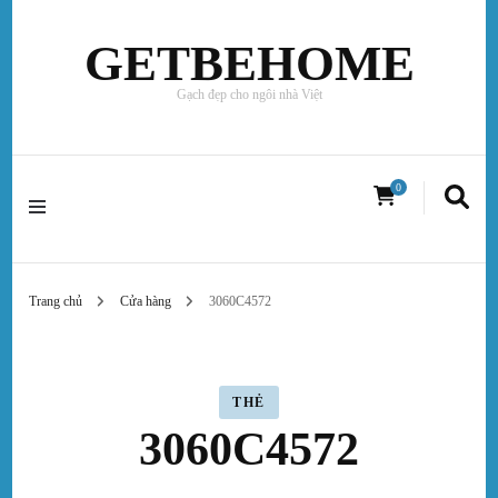
GETBEHOME
Gạch đẹp cho ngôi nhà Việt
0
Trang chủ
Cửa hàng
3060C4572
THẺ
3060C4572