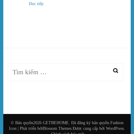
Đọc tiếp
Tìm
kiếm
cho:
© Bản quyền2026
GETBEHOME
. Đã đăng ký bản quyền.
Fashion
Icon | Phát triển bởi
Blossom Themes
.Được cung cấp bởi
WordPress
.