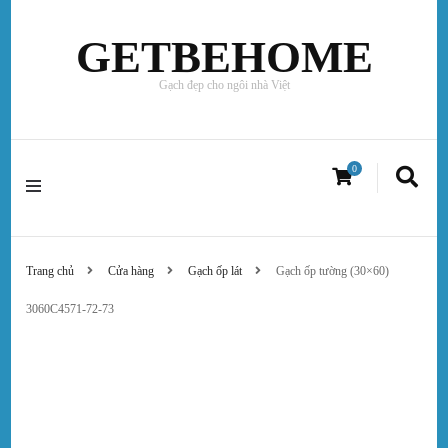
GETBEHOME
Gạch đẹp cho ngôi nhà Việt
0
Trang chủ
Cửa hàng
Gạch ốp lát
Gạch ốp tường (30×60)
3060C4571-72-73