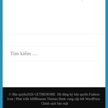
Tìm
kiếm
cho:
© Bản quyền2026
GETBEHOME
. Đã đăng ký bản quyền.
Fashion
Icon | Phát triển bởi
Blossom Themes
.Được cung cấp bởi
WordPress
.
Chính sách bảo mật