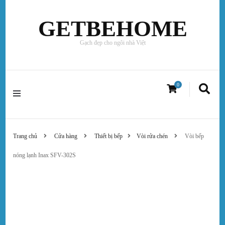
GETBEHOME
Gạch đẹp cho ngôi nhà Việt
0
Trang chủ
Cửa hàng
Thiết bị bếp
Vòi rửa chén
Vòi bếp
nóng lạnh Inax SFV-302S