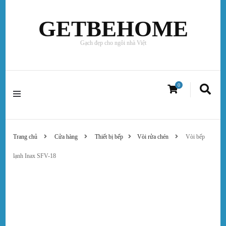
GETBEHOME
Gạch đẹp cho ngôi nhà Việt
0
Trang chủ
Cửa hàng
Thiết bị bếp
Vòi rửa chén
Vòi bếp
lạnh Inax SFV-18