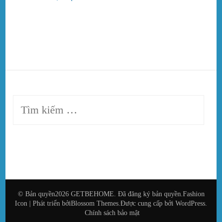
Tìm
kiếm
cho:
© Bản quyền2026
GETBEHOME
. Đã đăng ký bản quyền.
Fashion
Icon | Phát triển bởi
Blossom Themes
.Được cung cấp bởi
WordPress
.
Chính sách bảo mật