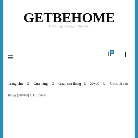
GETBEHOME
Gạch đẹp cho ngôi nhà Việt
0
Trang chủ
Cửa hàng
Gạch cầu thang
50x60
Gạch lát cầu
thang (50×60) CTCT5607