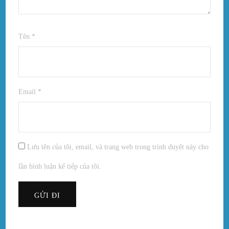
Tên
*
Email
*
Lưu tên của tôi, email, và trang web trong trình duyệt này cho
lần bình luận kế tiếp của tôi.