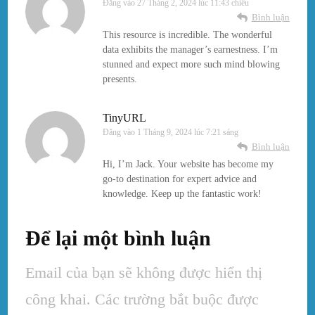
Đăng vào
27 Tháng 2, 2024 lúc 11:43 chiều
Bình luận
This resource is incredible. The wonderful
data exhibits the manager’s earnestness. I’m
stunned and expect more such mind blowing
presents.
TinyURL
Đăng vào
1 Tháng 9, 2024 lúc 7:21 sáng
Bình luận
Hi, I’m Jack. Your website has become my
go-to destination for expert advice and
knowledge. Keep up the fantastic work!
Để lại một bình luận
Email của bạn sẽ không được hiển thị
công khai.
Các trường bắt buộc được