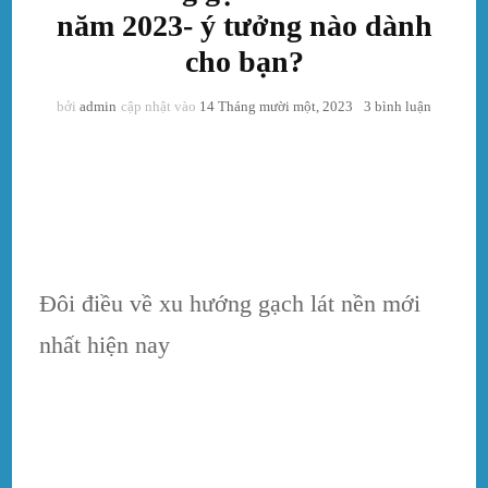
năm 2023- ý tưởng nào dành
cho bạn?
ở
bởi
admin
cập nhật vào
14 Tháng mười một, 2023
3 bình luận
Xu
hướng
gạch
lát
nền
cuối
năm
2023-
Đôi điều về xu hướng gạch lát nền mới
ý
tưởng
nhất hiện nay
nào
dành
cho
bạn?