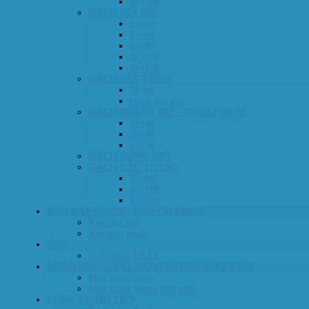
80×160
GẠCH GIẢ GỖ
15×60
15×80
15×90
20×100
20×120
GẠCH SÂN VƯỜN
30×60
Gach lục giác
GẠCH TRANG TRÍ – NGOẠI THẤT
20×40
20×40
25×50
GẠCH BÔNG GIÓ
GẠCH CẦU THANG
50×60
47×100
47×120
KEO DÁN GẠCH – KEO CHÀ RON
Keo chà ron
Keo dán gạch
SƠN
SƠN NỘI THẤT
BỒN NƯỚC – MÁY NĂNG LƯỢNG MẶT TRỜI
Máy nước nóng
Máy năng lượng mặt trời
CÔNG CỤ HỖ TRỢ