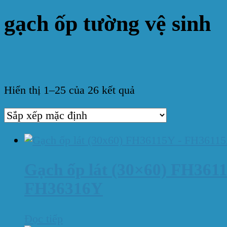
gạch ốp tường vệ sinh
In stock
Hiển thị 1–25 của 26 kết quả
On sale
(0)
Danh mục sản phẩm
Gạch ốp lát (30×60) FH361
FH36316Y
Đọc tiếp
Thẻ sản phẩm