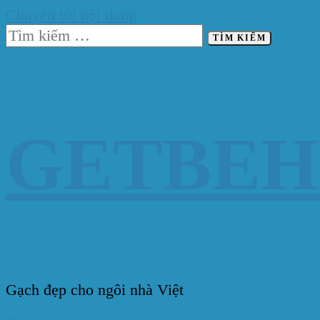
Chuyển tới nội dung
Tìm
kiếm
cho:
GETBE
Gạch đẹp cho ngôi nhà Việt