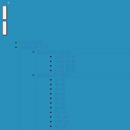
0
GIỚI THIỆU
GẠCH ỐP LÁT
GẠCH ỐP TƯỜNG
Gạch 25×40
Gạch 30×45
Gạch 30×60
Gạch 40×80
GẠCH LÁT NỀN
30×30
40×40
40×40
40×60
50×50
50×50
80×80
60×120
100×100
120×120
80×120