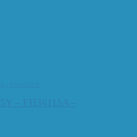
15Y – FH36115A –