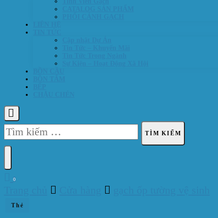
Tính Viên Gạch
CATALOG SẢN PHẨM
PHỐI CẢNH GẠCH
LIÊN HỆ
TIN TỨC
Cập nhật Dự Án
Tin Tức – Khuyến Mãi
Tin Tức Trong Ngành
Sự Kiện – Hoạt Động Xã Hội
BỒN CẦU
BỒN TẮM
BẾP
CHẬU CHÉN
Tìm
kiếm
cho:
0
Trang chủ
Cửa hàng
gạch ốp tường vệ sinh
Thẻ