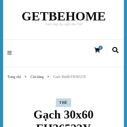
GETBEHOME
Gạch đẹp cho ngôi nhà Việt
0
Trang chủ
Cửa hàng
Gạch 30x60 FH36523Y
THẺ
Gạch 30x60