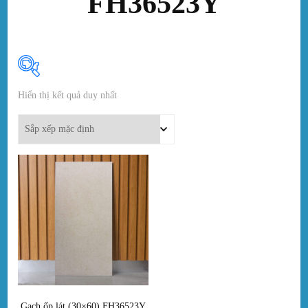
FH36523Y
Hiển thị kết quả duy nhất
In stock
On sale
(0)
Danh mục sản phẩm
Thẻ sản phẩm
Gạch ốp lát (30×60) FH36523Y