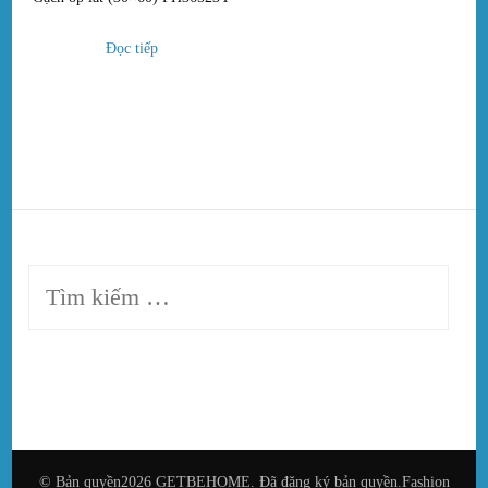
Đọc tiếp
Tìm
kiếm
cho:
© Bản quyền2026
GETBEHOME
. Đã đăng ký bản quyền.
Fashion