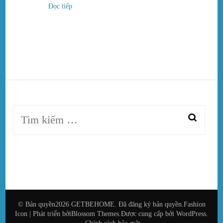
Đọc tiếp
Tìm
kiếm
cho:
© Bản quyền2026
GETBEHOME
. Đã đăng ký bản quyền.
Fashion
Icon | Phát triển bởi
Blossom Themes
.Được cung cấp bởi
WordPress
.