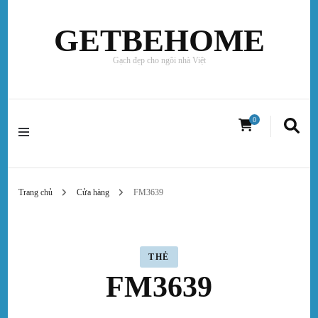
GETBEHOME
Gạch đẹp cho ngôi nhà Việt
0
Trang chủ
Cửa hàng
FM3639
THẺ
FM3639