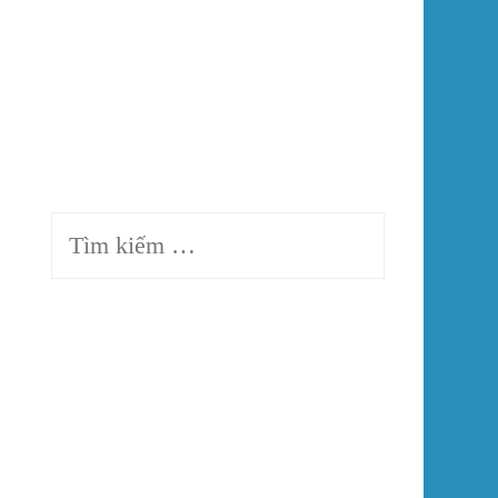
trời
CATALOG SẢN PHẨM
PHỐI CẢNH GẠCH
Tìm
kiếm
cho: