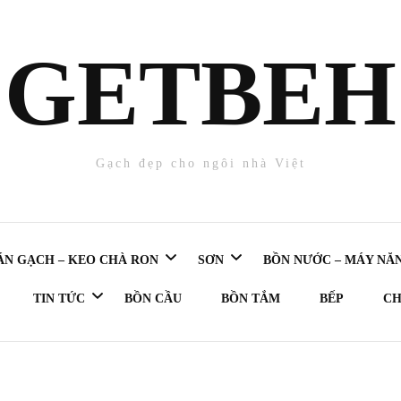
GETBE
Gạch đẹp cho ngôi nhà Việt
ÁN GẠCH – KEO CHÀ RON
SƠN
BỒN NƯỚC – MÁY NĂ
TIN TỨC
BỒN CẦU
BỒN TẮM
BẾP
CH
chà ron
SƠN NỘI THẤT
Máy nước nóng
Gạch 25×40
Cập nhật Dự Án