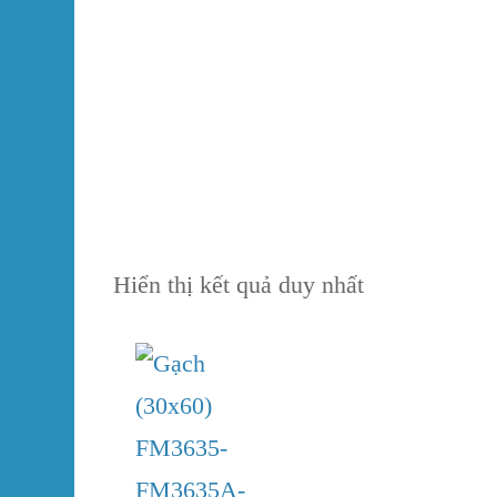
GẠCH LÁT NỀN
Keo 
GẠCH GIẢ GỖ
GẠCH SÂN VƯỜN
GẠCH TRANG TRÍ –
NGOẠI THẤT
Hiển thị kết quả duy nhất
In stock
GẠCH BÔNG GIÓ
On sale
(0)
GẠCH CẦU THANG