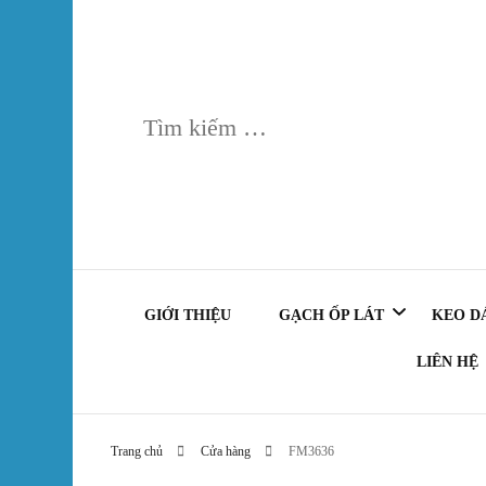
Tìm
kiếm
cho:
GIỚI THIỆU
GẠCH ỐP LÁT
KEO D
LIÊN HỆ
GẠCH ỐP TƯỜNG
Keo 
Trang chủ
Cửa hàng
FM3636