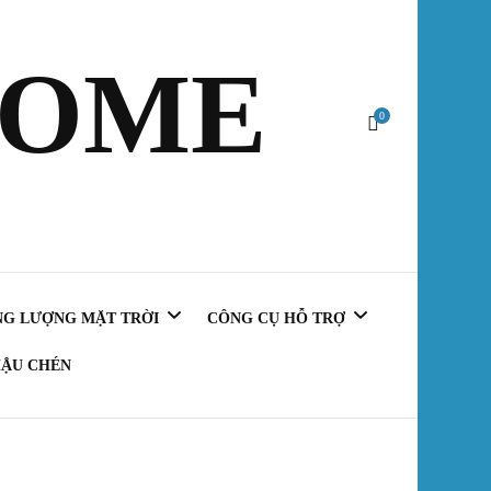
HOME
0
NG LƯỢNG MẶT TRỜI
CÔNG CỤ HỖ TRỢ
ẬU CHÉN
Tính Viên Gạch