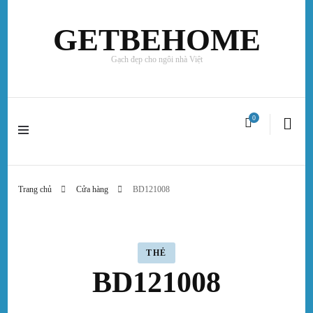
GETBEHOME
Gạch đẹp cho ngôi nhà Việt
0
Trang chủ
Cửa hàng
BD121008
THẺ
BD121008