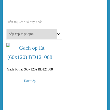
Hiển thị kết quả duy nhất
In stock
On sale
(0)
Danh mục sản phẩm
Gạch ốp lát (60×120) BD121008
Đọc tiếp
Thẻ sản phẩm