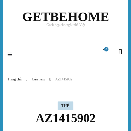
GETBEHOME
Gạch đẹp cho ngôi nhà Việt
0
Trang chủ
Cửa hàng
AZ1415902
THẺ
AZ1415902