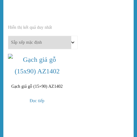
Hiển thị kết quả duy nhất
In stock
On sale
(0)
Danh mục sản phẩm
Gạch giả gỗ (15×90) AZ1402
Đọc tiếp
Thẻ sản phẩm