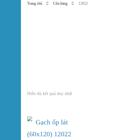
Trang chủ
Cửa hàng
12022
Máy năng lượng mặt trời
Hiển thị kết quả duy nhất
In stock
On sale
(0)
Text search