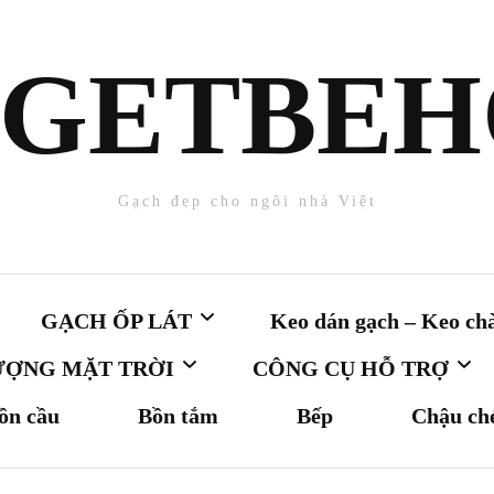
GETBE
Gạch đẹp cho ngôi nhà Việt
GẠCH ỐP LÁT
Keo dán gạch – Keo ch
ƯỢNG MẶT TRỜI
CÔNG CỤ HỖ TRỢ
ồn cầu
Bồn tắm
Bếp
Chậu ch
GẠCH ỐP TƯỜNG
Keo chà ron
Gạch 25×40
Tính Viên Gạch