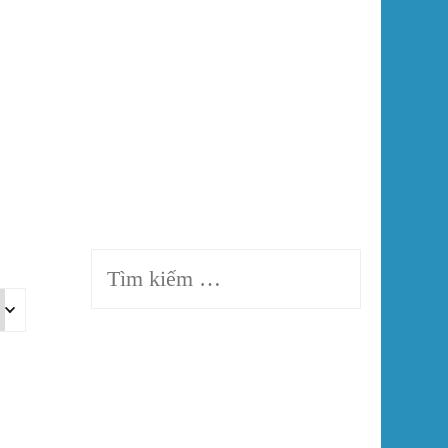
Tin Tức – Khuyến Mãi
Tin Tức Trong Ngành
Sự Kiện – Hoạt Động Xã
Hội
Tìm
kiếm
cho: