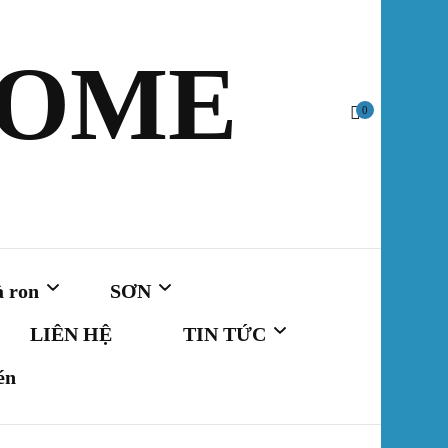
HOME
0
à ron
SƠN
LIÊN HỆ
TIN TỨC
én
SƠN NỘI THẤT
Cập nhật Dự Án