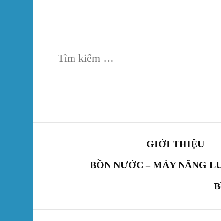
Tìm
kiếm
cho:
GIỚI THIỆU
BỒN NƯỚC – MÁY NĂNG L
B
Máy nước nóng