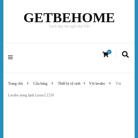
GETBEHOME
Gạch đẹp cho ngôi nhà Việt
0
Trang chủ
Cửa hàng
Thiết bị vệ sinh
Vòi lavabo
Vòi
Lavabo nóng lạnh Luxta L1210