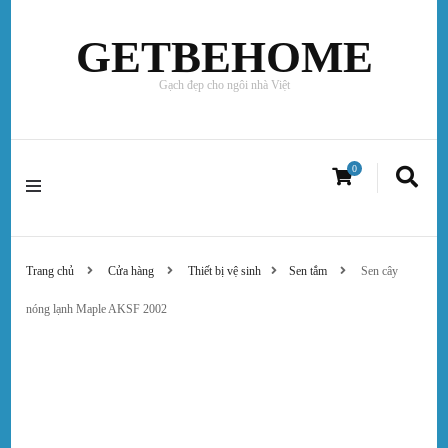
GETBEHOME
Gạch đẹp cho ngôi nhà Việt
0
Trang chủ
Cửa hàng
Thiết bị vệ sinh
Sen tắm
Sen cây
nóng lạnh Maple AKSF 2002