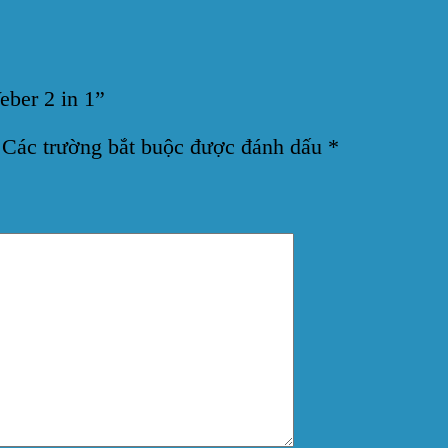
eber 2 in 1”
Các trường bắt buộc được đánh dấu
*