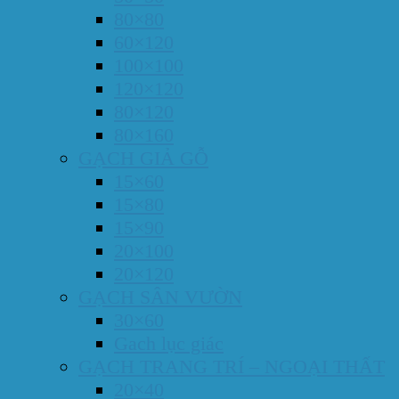
80×80
60×120
100×100
120×120
80×120
80×160
GẠCH GIẢ GỖ
15×60
15×80
15×90
20×100
20×120
GẠCH SÂN VƯỜN
30×60
Gach lục giác
GẠCH TRANG TRÍ – NGOẠI THẤT
20×40