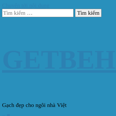
Chuyển tới nội dung
Tìm
kiếm
cho:
GETBE
Gạch đẹp cho ngôi nhà Việt