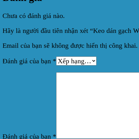
Chưa có đánh giá nào.
Hãy là người đầu tiên nhận xét “Keo dán gạch W
Email của bạn sẽ không được hiển thị công khai.
Đánh giá của bạn
*
Đánh giá của bạn
*