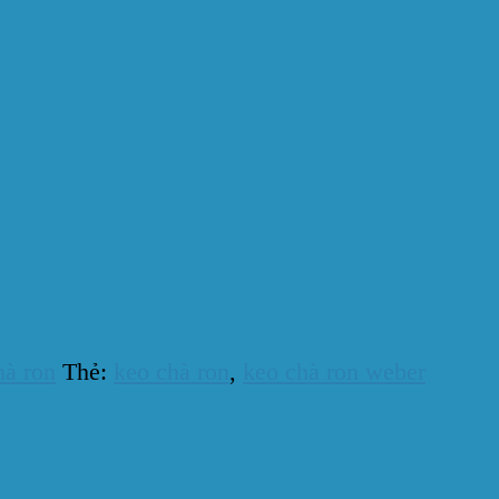
hà ron
Thẻ:
keo chà ron
,
keo chà ron weber