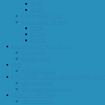
20×40
25×50
GẠCH BÔNG GIÓ
GẠCH CẦU THANG
50×60
47×100
47×120
Keo dán gạch – Keo chà ron
Keo chà ron
Keo dán gạch
SƠN
SƠN NỘI THẤT
BỒN NƯỚC – MÁY NĂNG LƯỢNG MẶT
Máy nước nóng
Máy năng lượng mặt trời
CÔNG CỤ HỖ TRỢ
Tính Viên Gạch