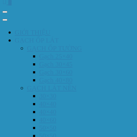
0
GIỚI THIỆU
GẠCH ỐP LÁT
GẠCH ỐP TƯỜNG
Gạch 25×40
Gạch 30×45
Gạch 30×60
Gạch 40×80
GẠCH LÁT NỀN
30×30
40×40
40×40
40×60
50×50
50×50