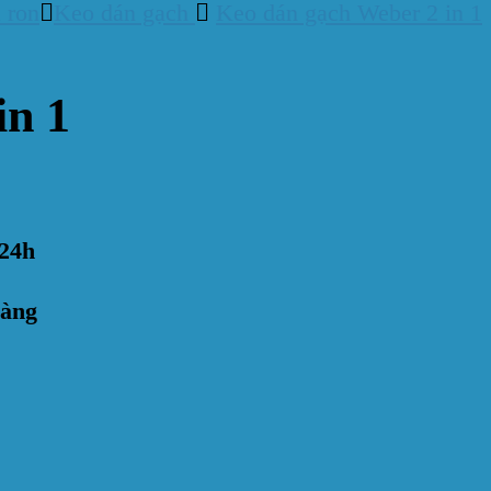
 ron
Keo dán gạch
Keo dán gạch Weber 2 in 1
in 1
24h
hàng