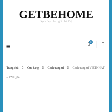
GETBEHOME
Gạch đẹp cho ngôi nhà Việt
0
Trang chủ
Cửa hàng
Gạch trang trí
Gạch trang trí VIETNHAT
– VVE_04