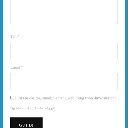
Tên
*
Email
*
Lưu tên của tôi, email, và trang web trong trình duyệt này cho
lần bình luận kế tiếp của tôi.