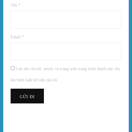
Tên
*
Email
*
Lưu tên của tôi, email, và trang web trong trình duyệt này cho
lần bình luận kế tiếp của tôi.