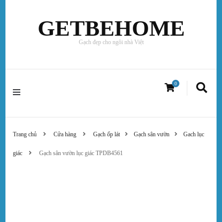
GETBEHOME
Gạch đẹp cho ngôi nhà Việt
0
Trang chủ
Cửa hàng
Gạch ốp lát
Gạch sân vườn
Gach lục
giác
Gạch sân vườn lục giác TPDB4561