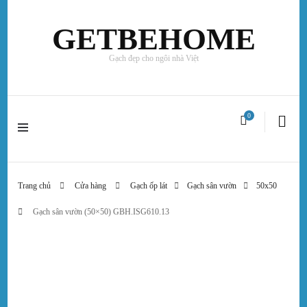
GETBEHOME
Gạch đẹp cho ngôi nhà Việt
0
Trang chủ
Cửa hàng
Gạch ốp lát
Gạch sân vườn
50x50
Gạch sân vườn (50×50) GBH.ISG610.13