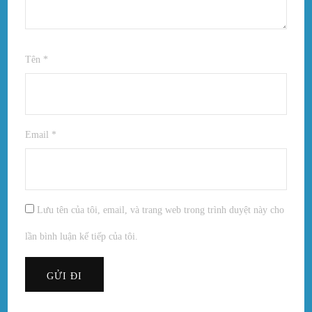
Tên
*
Email
*
Lưu tên của tôi, email, và trang web trong trình duyệt này cho
lần bình luận kế tiếp của tôi.