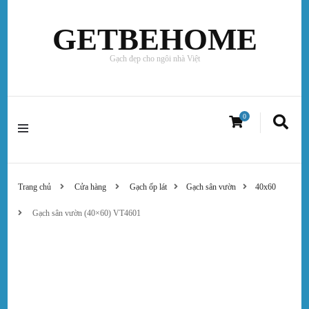
GETBEHOME
Gạch đẹp cho ngôi nhà Việt
0
Trang chủ
Cửa hàng
Gạch ốp lát
Gạch sân vườn
40x60
Gạch sân vườn (40×60) VT4601