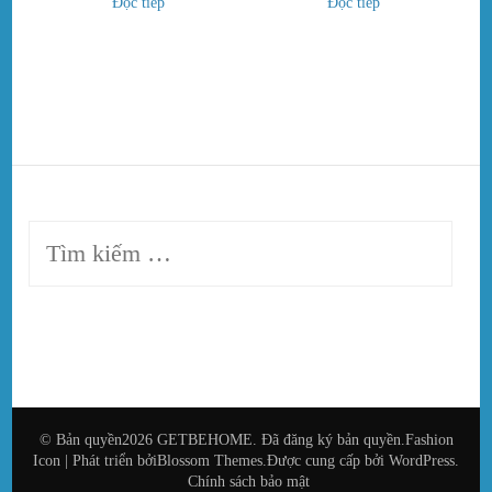
Đọc tiếp
Đọc tiếp
Tìm
kiếm
cho:
© Bản quyền2026
GETBEHOME
. Đã đăng ký bản quyền.
Fashion
Icon | Phát triển bởi
Blossom Themes
.Được cung cấp bởi
WordPress
.
Chính sách bảo mật