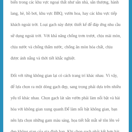
biến trong các khu vực ngoại thất như sân nhà, sân thượng, hành
lang, hè, hồ bơi, khu vực BBQ, vườn hoa, hay các khu vực tiếp
khách ngoài trời. Loại gạch này được thiết kế để đáp ứng nhu cầu
sử dụng ngoài trời. Với khả năng chống trơn trượt, chịu mài mòn,
chịu nước và chống thấm nước, chống ăn mòn hóa chất, chịu
được ánh nắng và thời tiết khắc nghiệt.
Đối với từng không gian lại có cách trang trí khác nhau. Vì vậy,
để lựa chọn ra một dòng gạch đẹp, sang trọng phải dựa trên nhiều
yếu tố khác nhau. Chọn gạch lát sân vườn phải làm nổi bật và hài
hòa với không gian xung quanh.Để làm nổi bật không gian, bạn
nên lựa chọn những gam màu sáng, họa tiết bắt mắt sẽ tôn lên vẻ
đẹp không gian của gia đình bạn. Khi chọn gạch phải kết hợp hài