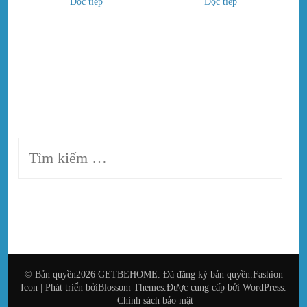
Đọc tiếp
Đọc tiếp
Tìm
kiếm
cho:
© Bản quyền2026
GETBEHOME
. Đã đăng ký bản quyền.
Fashion
Icon | Phát triển bởi
Blossom Themes
.Được cung cấp bởi
WordPress
.
Chính sách bảo mật