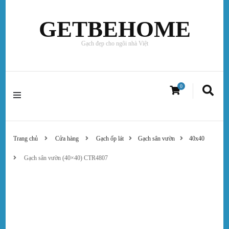
GETBEHOME
Gạch đẹp cho ngôi nhà Việt
0
Trang chủ
Cửa hàng
Gạch ốp lát
Gạch sân vườn
40x40
Gạch sân vườn (40×40) CTR4807