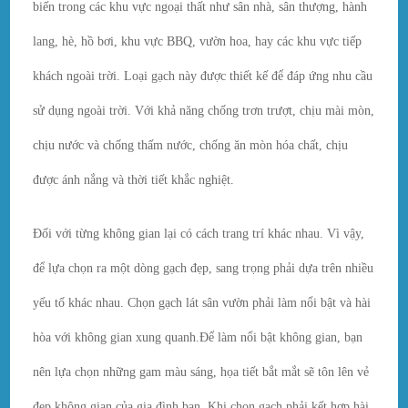
biến trong các khu vực ngoại thất như sân nhà, sân thượng, hành
lang, hè, hồ bơi, khu vực BBQ, vườn hoa, hay các khu vực tiếp
khách ngoài trời. Loại gạch này được thiết kế để đáp ứng nhu cầu
sử dụng ngoài trời. Với khả năng chống trơn trượt, chịu mài mòn,
chịu nước và chống thấm nước, chống ăn mòn hóa chất, chịu
được ánh nắng và thời tiết khắc nghiệt.
Đối với từng không gian lại có cách trang trí khác nhau. Vì vậy,
để lựa chọn ra một dòng gạch đẹp, sang trọng phải dựa trên nhiều
yếu tố khác nhau. Chọn gạch lát sân vườn phải làm nổi bật và hài
hòa với không gian xung quanh.Để làm nổi bật không gian, bạn
nên lựa chọn những gam màu sáng, họa tiết bắt mắt sẽ tôn lên vẻ
đẹp không gian của gia đình bạn. Khi chọn gạch phải kết hợp hài