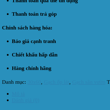
Thanh toán qua thẻ tín dụng
Thanh toán trả góp
Chính sách hàng hóa:
Báo giá cạnh tranh
Chiết khấu hấp dẫn
Hàng chính hãng
Danh mục:
30x60
,
Gạch ốp lát
,
Gạch sân vườn
T
Mô tả
Đánh giá (0)