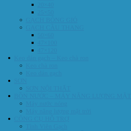
20×40
25×50
GẠCH BÔNG GIÓ
GẠCH CẦU THANG
50×60
47×100
47×120
Keo dán gạch – Keo chà ron
Keo chà ron
Keo dán gạch
SƠN
SƠN NỘI THẤT
BỒN NƯỚC – MÁY NĂNG LƯỢNG MẶT
Máy nước nóng
Máy năng lượng mặt trời
CÔNG CỤ HỖ TRỢ
Tính Viên Gạch