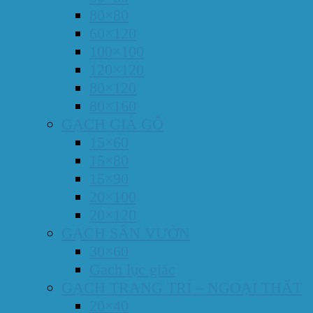
80×80
60×120
100×100
120×120
80×120
80×160
GẠCH GIẢ GỖ
15×60
15×80
15×90
20×100
20×120
GẠCH SÂN VƯỜN
30×60
Gach lục giác
GẠCH TRANG TRÍ – NGOẠI THẤT
20×40