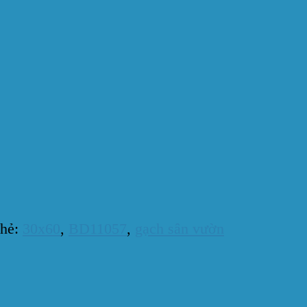
hẻ:
30x60
,
BD11057
,
gạch sân vườn