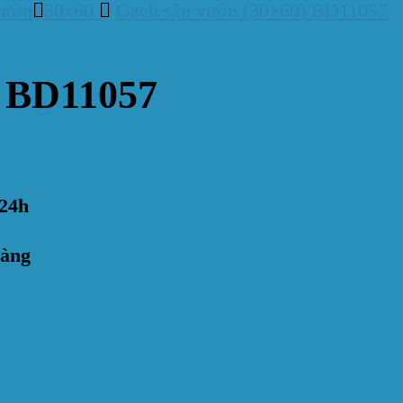
vườn
30x60
Gạch sân vườn (30×60) BD11057
) BD11057
24h
hàng