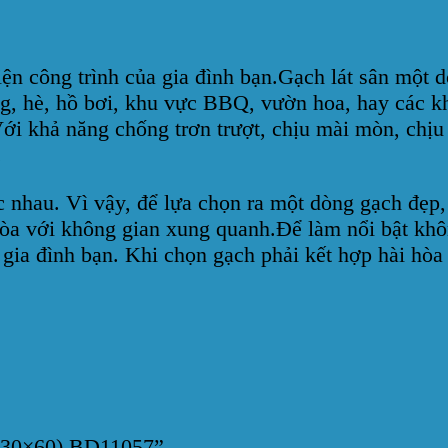
iện công trình của gia đình bạn.Gạch lát sân một
ng, hè, hồ bơi, khu vực BBQ, vườn hoa, hay các kh
 Với khả năng chống trơn trượt, chịu mài mòn, ch
.
ác nhau. Vì vậy, để lựa chọn ra một dòng gạch đẹp,
 hòa với không gian xung quanh.Để làm nổi bật kh
a gia đình bạn. Khi chọn gạch phải kết hợp hài hò
 (30×60) BD11057”