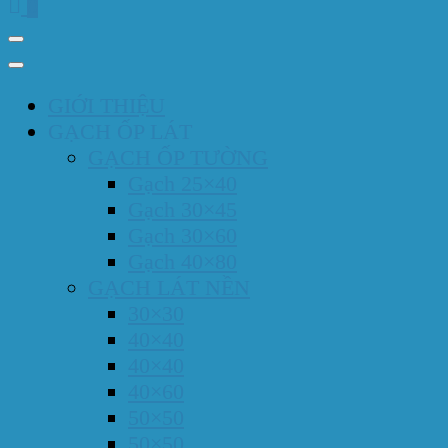
0
GIỚI THIỆU
GẠCH ỐP LÁT
GẠCH ỐP TƯỜNG
Gạch 25×40
Gạch 30×45
Gạch 30×60
Gạch 40×80
GẠCH LÁT NỀN
30×30
40×40
40×40
40×60
50×50
50×50