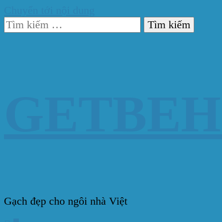
Chuyển tới nội dung
Tìm
kiếm
cho:
GETBE
Gạch đẹp cho ngôi nhà Việt