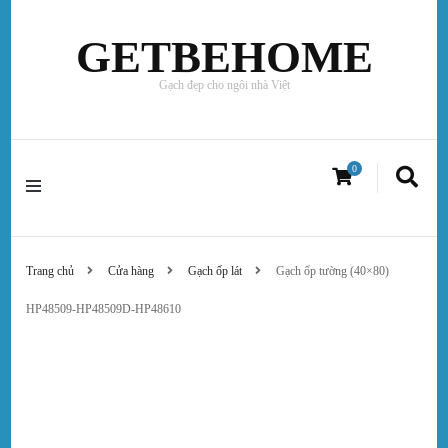
GETBEHOME
Gạch đẹp cho ngôi nhà Việt
0
Trang chủ
Cửa hàng
Gạch ốp lát
Gạch ốp tường (40×80)
HP48509-HP48509D-HP48610