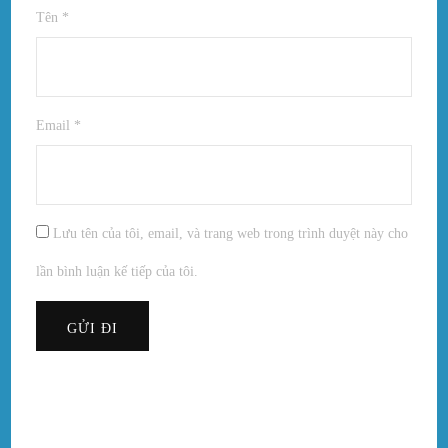
Tên
*
Email
*
Lưu tên của tôi, email, và trang web trong trình duyệt này cho
lần bình luận kế tiếp của tôi.