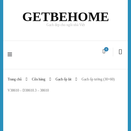
GETBEHOME
Gạch đẹp cho ngôi nhà Việt
0
Trang chủ
Cửa hàng
Gạch ốp lát
Gạch ốp tường (30×60)
V38610 – D38610.3 – 38610