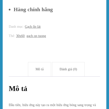
Hàng chính hãng
Danh mục:
Gạch ốp lát
Thẻ:
30x60
,
gach op tuong
Mô tả
Đánh giá (0)
Mô tả
Đầu tiên, hiệu ứng này tạo ra một hiệu ứng bóng sang trọng và