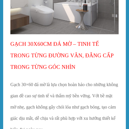
GẠCH 30X60CM ĐÁ MỜ – TINH TẾ
TRONG TỪNG ĐƯỜNG VÂN, ĐẲNG CẤP
TRONG TỪNG GÓC NHÌN
Gạch 30×60 đá mờ là lựa chọn hoàn hảo cho những không
gian đề cao sự tinh tế và thẩm mỹ bền vững. Với bề mặt
mờ nhẹ, gạch không gây chói lóa như gạch bóng, tạo cảm
giác dịu mắt, dễ chịu và rất phù hợp với xu hướng thiết kế