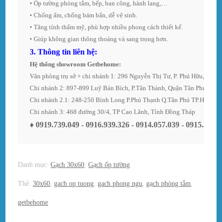
• Ốp tường phòng tắm, bếp, ban công, hành lang,…
• Chống ẩm, chống bám bẩn, dễ vệ sinh. 
• Tăng tính thẩm mỹ, phù hợp nhiều phong cách thiết kế. 
• Giúp không gian thông thoáng và sang trọng hơn. 
3. Thông tin liên hệ:
Hệ thống showroom
Getbehome
: 
Văn phòng trụ sở + chi nhánh 1: 296 Nguyễn Thị Tư, P. Phú Hữu, TP. 
Chi nhánh 2.1: 248-250 Bình Long P.Phú Thạnh Q.Tân Phú TP.HCM
Chi nhánh 3: 468 đường 30/4, TP Cao Lãnh, Tỉnh Đồng Tháp 
♦ 
0919.739.049 - 0916.939.326 - 0914.057.039 - 0915.709.
Danh mục:
Gạch 30x60
,
Gạch ốp tường
Thẻ:
30x60
,
gach op tuong
,
gach phong ngu
,
gạch phòng tắm
,
getbehome