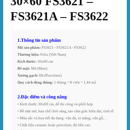
30×60 FS3621 –
FS3621A – FS3622
1.
Thông tin sản phẩm
Mã sản phẩm:
Thương hiệu: 
Feliz (Việt Nam)
Kích thước:
 30x60 cm 
Bề mặt:
 Mờ (Matt)
Xương gạch:
 Đá (Porcelain) 
Quy cách đóng thùng:
2.Đặc điểm và công năng
• Kích thước 30x60 cm, dễ thi công và phối hợp. 
• Bề mặt mờ, hạn chế chói sáng, tạo cảm giác hiện đại, tinh tế. 
• Màu sắc và họa tiết đa dạng: vân đá, xi măng, vân gỗ,… 
• Chất liệu ceramic hoặc porcelain, độ bền cao. 