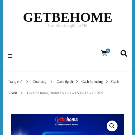
GETBEHOME
Gạch đẹp cho ngôi nhà Việt
0
Trang chủ
Cửa hàng
Gạch ốp lát
Gạch ốp tường
Gạch
30x60
Gạch ốp tường 30×60 FS3621 – FS3621A – FS3622