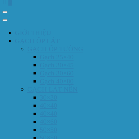
0
GIỚI THIỆU
GẠCH ỐP LÁT
GẠCH ỐP TƯỜNG
Gạch 25×40
Gạch 30×45
Gạch 30×60
Gạch 40×80
GẠCH LÁT NỀN
30×30
40×40
40×40
40×60
50×50
50×50