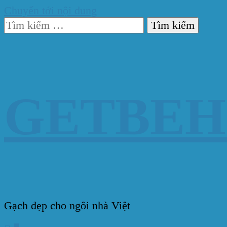
Chuyển tới nội dung
Tìm
kiếm
cho:
GETBE
Gạch đẹp cho ngôi nhà Việt