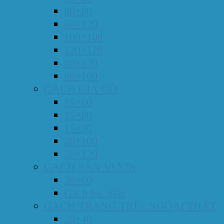
80×80
60×120
100×100
120×120
80×120
80×160
GẠCH GIẢ GỖ
15×60
15×80
15×90
20×100
20×120
GẠCH SÂN VƯỜN
30×60
Gach lục giác
GẠCH TRANG TRÍ – NGOẠI THẤT
20×40