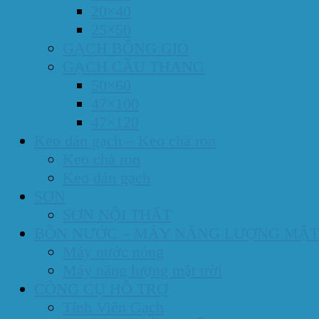
20×40
25×50
GẠCH BÔNG GIÓ
GẠCH CẦU THANG
50×60
47×100
47×120
Keo dán gạch – Keo chà ron
Keo chà ron
Keo dán gạch
SƠN
SƠN NỘI THẤT
BỒN NƯỚC – MÁY NĂNG LƯỢNG MẶT
Máy nước nóng
Máy năng lượng mặt trời
CÔNG CỤ HỖ TRỢ
Tính Viên Gạch