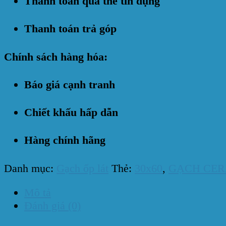
Thanh toán qua thẻ tín dụng
Thanh toán trả góp
Chính sách hàng hóa:
Báo giá cạnh tranh
Chiết khấu hấp dẫn
Hàng chính hãng
Danh mục:
Gạch ốp lát
Thẻ:
30x60
,
GẠCH CER
Mô tả
Đánh giá (0)