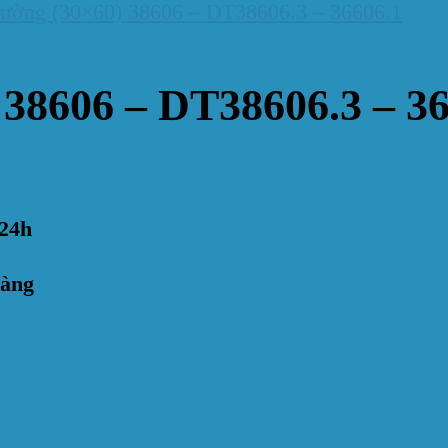
tường (30×60) 38606 – DT38606.3 – 36606.1
 38606 – DT38606.3 – 3
24h
hàng