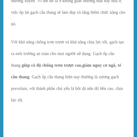
thường xuyên. Vì thế dù là ở không gian thương mại hay nhà ở,
việc ốp lát gạch cầu thang sẽ làm đẹp và tăng thêm chức năng cho
nó.
Với khả năng chống trơn trượt và khả năng chịu lực tốt, gạch tạo
ra môi trường an toàn cho mọi người sử dụng. Gạch ốp cầu
thang
giúp có độ chống trơn trượt cao,giảm nguy cơ ngã, té
cầu thang
. Gạch ốp cầu thang hiện nay thường là xương gạch
porcelain, với thành phần chủ yếu là bột đá nên độ bền cao, chịu
lực tốt.