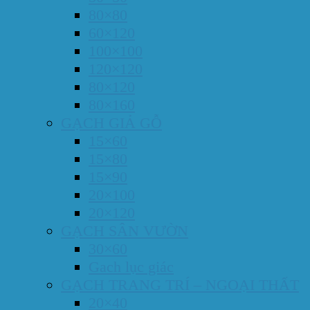
80×80
60×120
100×100
120×120
80×120
80×160
GẠCH GIẢ GỖ
15×60
15×80
15×90
20×100
20×120
GẠCH SÂN VƯỜN
30×60
Gach lục giác
GẠCH TRANG TRÍ – NGOẠI THẤT
20×40