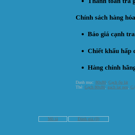
Thanh toán trả 
Chính sách hàng hóa
Báo giá cạnh tr
Chiết khấu hấp 
Hàng chính hãn
Danh mục:
80x80
,
Gạch ốp lát
Thẻ:
Gạch 80x80
,
gach lat nen
,
G
Mô tả
Đánh giá (0)