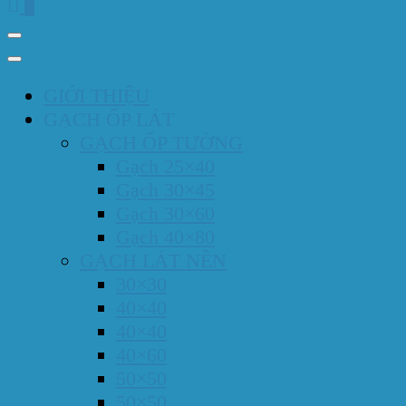
0
GIỚI THIỆU
GẠCH ỐP LÁT
GẠCH ỐP TƯỜNG
Gạch 25×40
Gạch 30×45
Gạch 30×60
Gạch 40×80
GẠCH LÁT NỀN
30×30
40×40
40×40
40×60
50×50
50×50