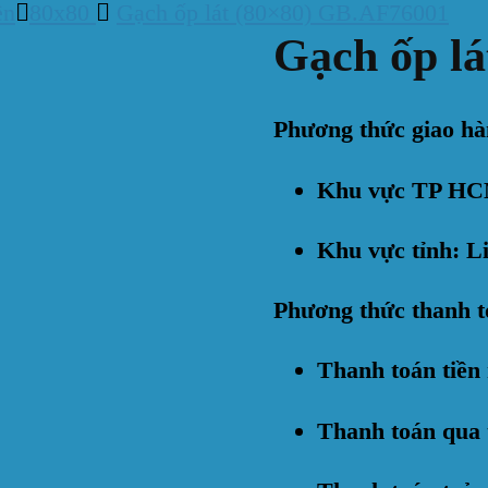
ền
80x80
Gạch ốp lát (80×80) GB.AF76001
Gạch ốp l
Phương thức giao hà
Khu vực TP HCM
Khu vực tỉnh: Li
Phương thức thanh t
Thanh toán tiền
Thanh toán qua 