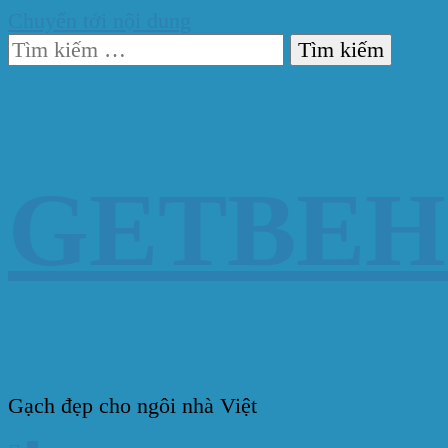
Chuyển tới nội dung
Tìm
kiếm
cho:
GETBE
Gạch đẹp cho ngôi nhà Việt