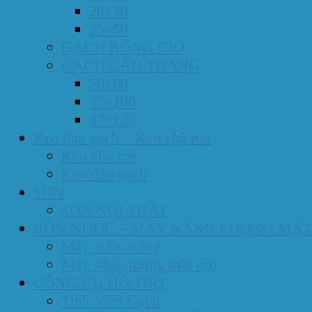
20×40
25×50
GẠCH BÔNG GIÓ
GẠCH CẦU THANG
50×60
47×100
47×120
Keo dán gạch – Keo chà ron
Keo chà ron
Keo dán gạch
SƠN
SƠN NỘI THẤT
BỒN NƯỚC – MÁY NĂNG LƯỢNG MẶT
Máy nước nóng
Máy năng lượng mặt trời
CÔNG CỤ HỖ TRỢ
Tính Viên Gạch