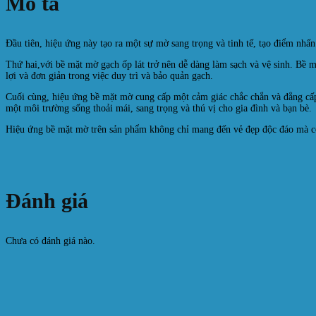
Mô tả
Đầu tiên, hiệu ứng này tạo ra một sự mờ sang trọng và tinh tế, tạo điểm nhấ
Thứ hai,với bề mặt mờ gạch ốp lát trở nên dễ dàng làm sạch và vệ sinh. Bề 
lợi và đơn giản trong việc duy trì và bảo quản gạch.
Cuối cùng, hiệu ứng bề mặt mờ cung cấp một cảm giác chắc chắn và đẳng cấp
một môi trường sống thoải mái, sang trọng và thú vị cho gia đình và bạn bè.
Hiệu ứng bề mặt mờ trên sản phẩm không chỉ mang đến vẻ đẹp độc đáo mà còn
Đánh giá
Chưa có đánh giá nào.