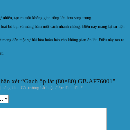
ự nhiên, tạo ra một không gian rộng lớn hơn sang trọng.
p loại bỏ bụi và mảng bám một cách nhanh chóng. Điều này mang lại sự tiện
 mang đến một sự hài hòa hoàn hảo cho không gian ốp lát. Điều này tạo ra
át.
 nhận xét “Gạch ốp lát (80×80) GB.AF76001”
ị công khai.
Các trường bắt buộc được đánh dấu
*