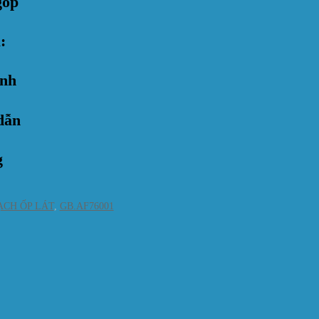
góp
:
anh
dẫn
g
ẠCH ỐP LÁT
,
GB.AF76001