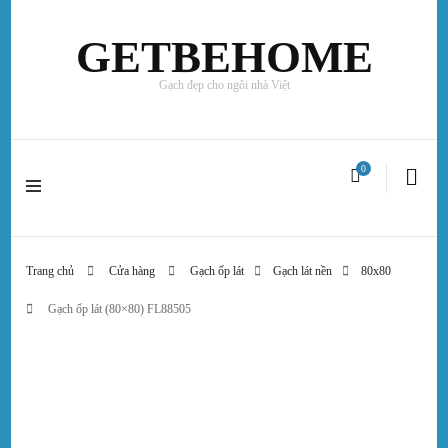
GETBEHOME
Gạch đẹp cho ngôi nhà Việt
0
Trang chủ
Cửa hàng
Gạch ốp lát
Gạch lát nền
80x80
Gạch ốp lát (80×80) FL88505