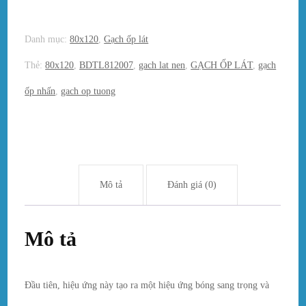
Danh mục:
80x120
,
Gạch ốp lát
Thẻ:
80x120
,
BDTL812007
,
gach lat nen
,
GẠCH ỐP LÁT
,
gạch
ốp nhấn
,
gach op tuong
Mô tả
Đánh giá (0)
Mô tả
Đầu tiên, hiệu ứng này tạo ra một hiệu ứng bóng sang trọng và