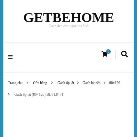
GETBEHOME
Gạch đẹp cho ngôi nhà Việt
0
Trang chủ
Cửa hàng
Gạch ốp lát
Gạch lát nền
80x120
Gạch ốp lát (80×120) BDTL8471