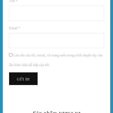
Tên
*
Email
*
Lưu tên của tôi, email, và trang web trong trình duyệt này cho
lần bình luận kế tiếp của tôi.