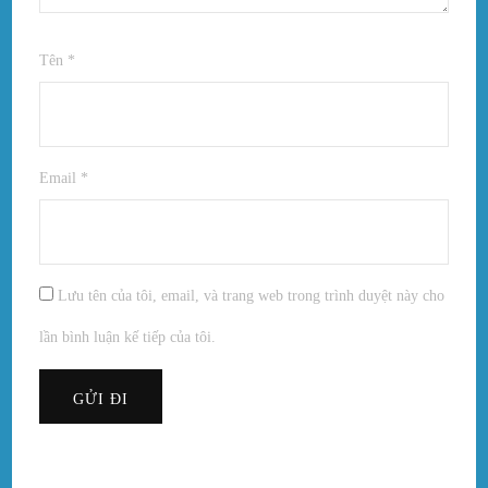
Tên
*
Email
*
Lưu tên của tôi, email, và trang web trong trình duyệt này cho
lần bình luận kế tiếp của tôi.