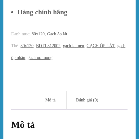
Hàng chính hãng
Danh mục:
80x120
,
Gạch ốp lát
Thẻ:
80x120
,
BDTL812002
,
gach lat nen
,
GẠCH ỐP LÁT
,
gạch
ốp nhấn
,
gach op tuong
Mô tả
Đánh giá (0)
Mô tả