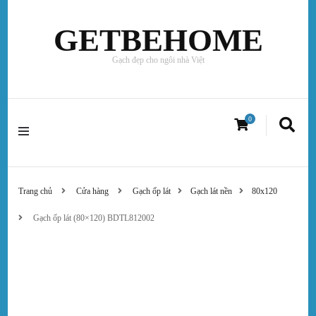
GETBEHOME
Gạch đẹp cho ngôi nhà Việt
0
Trang chủ
Cửa hàng
Gạch ốp lát
Gạch lát nền
80x120
Gạch ốp lát (80×120) BDTL812002