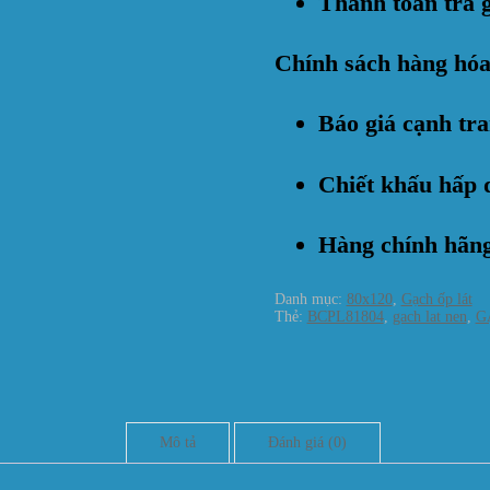
Thanh toán trả 
Chính sách hàng hóa
Báo giá cạnh tr
Chiết khấu hấp 
Hàng chính hãn
Danh mục:
80x120
,
Gạch ốp lát
Thẻ:
BCPL81804
,
gach lat nen
,
G
Mô tả
Đánh giá (0)