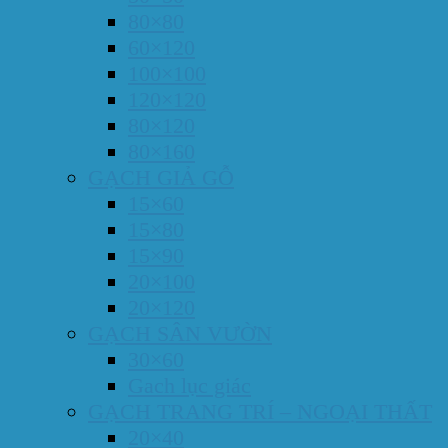
80×80
60×120
100×100
120×120
80×120
80×160
GẠCH GIẢ GỖ
15×60
15×80
15×90
20×100
20×120
GẠCH SÂN VƯỜN
30×60
Gach lục giác
GẠCH TRANG TRÍ – NGOẠI THẤT
20×40