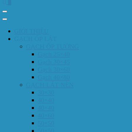
0
GIỚI THIỆU
GẠCH ỐP LÁT
GẠCH ỐP TƯỜNG
Gạch 25×40
Gạch 30×45
Gạch 30×60
Gạch 40×80
GẠCH LÁT NỀN
30×30
40×40
40×40
40×60
50×50
50×50