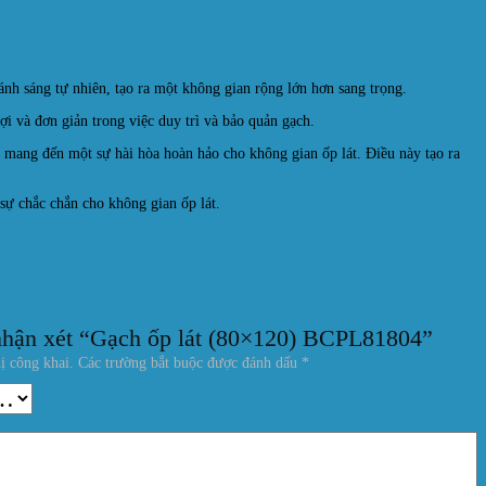
ánh sáng tự nhiên, tạo ra một không gian rộng lớn hơn sang trọng.
i và đơn giản trong việc duy trì và bảo quản gạch.
 mang đến một sự hài hòa hoàn hảo cho không gian ốp lát. Điều này tạo ra
ự chắc chắn cho không gian ốp lát.
 nhận xét “Gạch ốp lát (80×120) BCPL81804”
ị công khai.
Các trường bắt buộc được đánh dấu
*