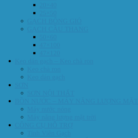
20×40
25×50
GẠCH BÔNG GIÓ
GẠCH CẦU THANG
50×60
47×100
47×120
Keo dán gạch – Keo chà ron
Keo chà ron
Keo dán gạch
SƠN
SƠN NỘI THẤT
BỒN NƯỚC – MÁY NĂNG LƯỢNG MẶT
Máy nước nóng
Máy năng lượng mặt trời
CÔNG CỤ HỖ TRỢ
Tính Viên Gạch