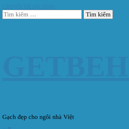
Chuyển tới nội dung
Tìm
kiếm
cho:
GETBE
Gạch đẹp cho ngôi nhà Việt