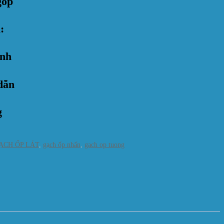
góp
:
anh
dẫn
g
ẠCH ỐP LÁT
,
gạch ốp nhấn
,
gach op tuong