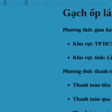
ền
80x120
Gạch ốp lát (80×120) BCPL81804
Gạch ốp l
Phương thức giao hà
Khu vực TP HCM
Khu vực tỉnh: Li
Phương thức thanh t
Thanh toán tiền
Thanh toán qua 