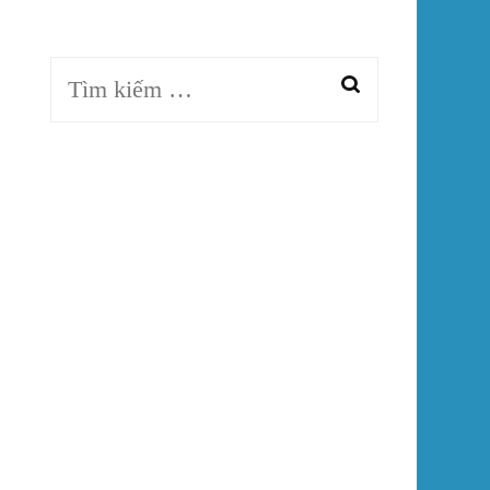
trời
CATALOG SẢN PHẨM
PHỐI CẢNH GẠCH
Tìm
kiếm
cho: