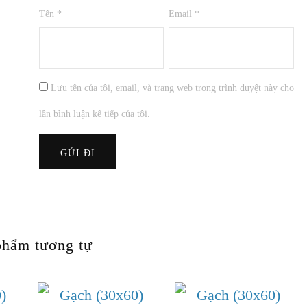
Tên
*
Email
*
Lưu tên của tôi, email, và trang web trong trình duyệt này cho
lần bình luận kế tiếp của tôi.
phẩm tương tự