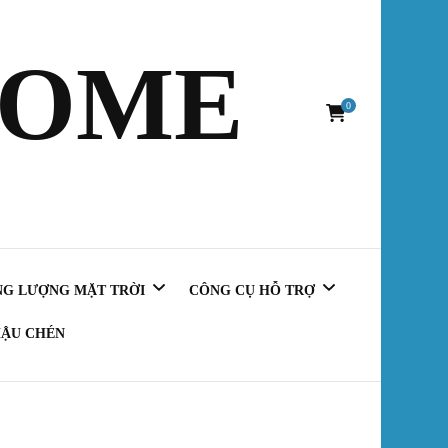
HOME
0
NG LƯỢNG MẶT TRỜI
CÔNG CỤ HỖ TRỢ
ẬU CHÉN
Tính Viên Gạch