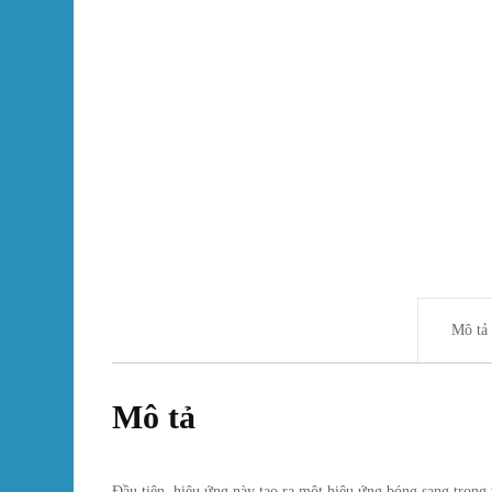
Mô tả
Mô tả
Đầu tiên, hiệu ứng này tạo ra một hiệu ứng bóng sang trọng 