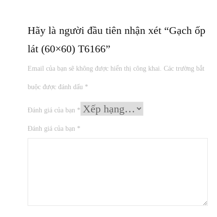
Hãy là người đầu tiên nhận xét “Gạch ốp
lát (60×60) T6166”
Email của bạn sẽ không được hiển thị công khai.
Các trường bắt
buộc được đánh dấu
*
Đánh giá của bạn
*
Đánh giá của bạn
*