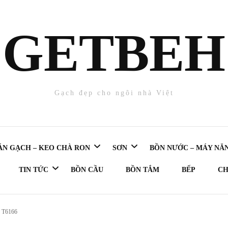
GETBE
Gạch đẹp cho ngôi nhà Việt
ÁN GẠCH – KEO CHÀ RON
SƠN
BỒN NƯỚC – MÁY NĂ
TIN TỨC
BỒN CẦU
BỒN TẮM
BẾP
CH
chà ron
SƠN NỘI THẤT
Máy nước nóng
Gạch 25×40
) T6166
Cập nhật Dự Án