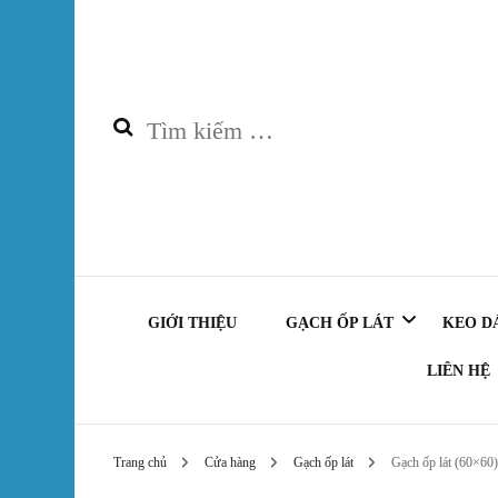
Tìm
kiếm
cho:
GIỚI THIỆU
GẠCH ỐP LÁT
KEO D
LIÊN HỆ
GẠCH ỐP TƯỜNG
Keo 
Trang chủ
Cửa hàng
Gạch ốp lát
Gạch ốp lát (60×60