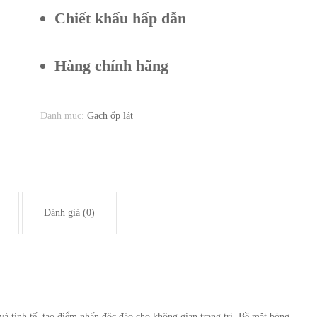
Chiết khấu hấp dẫn
Hàng chính hãng
Danh mục:
Gạch ốp lát
Đánh giá (0)
và tinh tế, tạo điểm nhấn độc đáo cho không gian trang trí. Bề mặt bóng