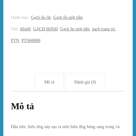
Danh mục:
Gạch ốp lát
,
Gạch ốp mặt tiền
Thẻ:
60x60
,
GẠCH 60X60
,
Gạch ốp mặt tiền
,
gach trang tri
,
PTN
,
PTN60009
Mô tả
Đánh giá (0)
Mô tả
Đầu tiên, hiệu ứng này tạo ra một hiệu ứng bóng sang trọng và