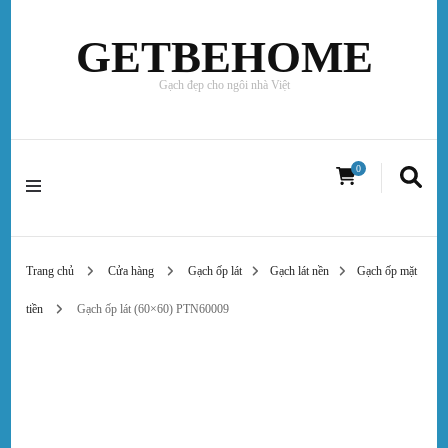
GETBEHOME
Gạch đẹp cho ngôi nhà Việt
0
Trang chủ
Cửa hàng
Gạch ốp lát
Gạch lát nền
Gạch ốp mặt
tiền
Gạch ốp lát (60×60) PTN60009