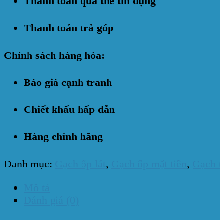
Thanh toán qua thẻ tín dụng
Thanh toán trả góp
Chính sách hàng hóa:
Báo giá cạnh tranh
Chiết khấu hấp dẫn
Hàng chính hãng
Danh mục:
Gạch ốp lát
,
Gạch ốp mặt tiền
,
Gạch t
Mô tả
Đánh giá (0)