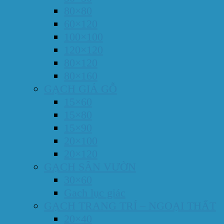
80×80
60×120
100×100
120×120
80×120
80×160
GẠCH GIẢ GỖ
15×60
15×80
15×90
20×100
20×120
GẠCH SÂN VƯỜN
30×60
Gach lục giác
GẠCH TRANG TRÍ – NGOẠI THẤT
20×40