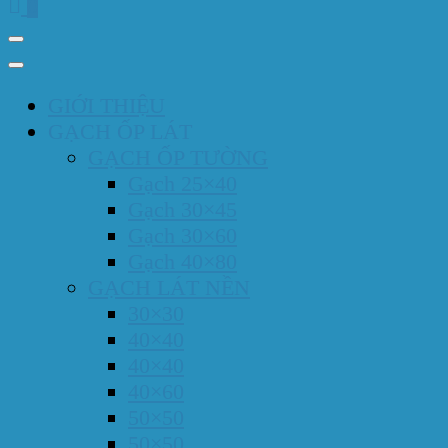
0
GIỚI THIỆU
GẠCH ỐP LÁT
GẠCH ỐP TƯỜNG
Gạch 25×40
Gạch 30×45
Gạch 30×60
Gạch 40×80
GẠCH LÁT NỀN
30×30
40×40
40×40
40×60
50×50
50×50