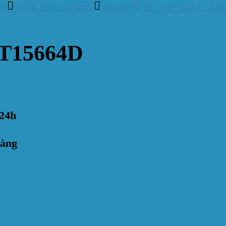
ền
Gạch ốp mặt tiền
Gạch ốp lát (60×60) PLT1
LT15664D
24h
hàng