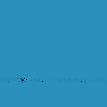
rang trí
Thẻ:
60x60
,
Gạch ốp mặt tiền
,
gach trang 