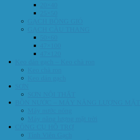
20×40
25×50
GẠCH BÔNG GIÓ
GẠCH CẦU THANG
50×60
47×100
47×120
Keo dán gạch – Keo chà ron
Keo chà ron
Keo dán gạch
SƠN
SƠN NỘI THẤT
BỒN NƯỚC – MÁY NĂNG LƯỢNG MẶT
Máy nước nóng
Máy năng lượng mặt trời
CÔNG CỤ HỖ TRỢ
Tính Viên Gạch