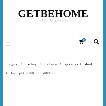
GETBEHOME
Gạch đẹp cho ngôi nhà Việt
0
Trang chủ
Cửa hàng
Gạch ốp lát
Gạch lát nền
Mikado
Gạch ốp lát (60×60) GBH.IMH030.21