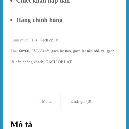
Chiết khấu hấp dẫn
Hàng chính hãng
Danh mục:
Feliz
,
Gạch ốp lát
Thẻ:
60x60
,
FV66514Y
,
gach lat nen
,
gạch lát nền nhà xe
,
gạch
lát nền phòng khách
,
GẠCH ỐP LÁT
Mô tả
Đánh giá (0)
Mô tả