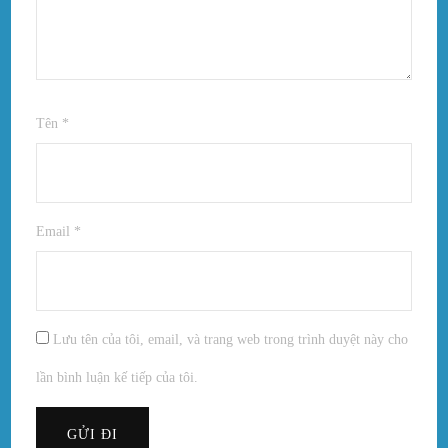
Tên
*
Email
*
Lưu tên của tôi, email, và trang web trong trình duyệt này cho
lần bình luận kế tiếp của tôi.