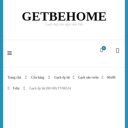
GETBEHOME
Gạch đẹp cho ngôi nhà Việt
0
Trang chủ
Cửa hàng
Gạch ốp lát
Gạch sân vườn
60x60
Feliz
Gạch ốp lát (60×60) FV66514