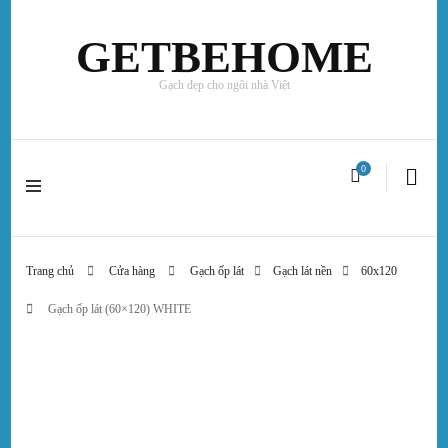
GETBEHOME
Gạch đẹp cho ngôi nhà Việt
0
Trang chủ
Cửa hàng
Gạch ốp lát
Gạch lát nền
60x120
Gạch ốp lát (60×120) WHITE