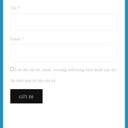
Tên
*
Email
*
Lưu tên của tôi, email, và trang web trong trình duyệt này cho
lần bình luận kế tiếp của tôi.