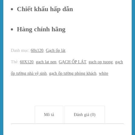
Chiết khấu hấp dẫn
Hàng chính hãng
Danh mục:
60x120
,
Gạch ốp lát
Thẻ:
60X120
,
gach lat nen
,
GẠCH ỐP LÁT
,
gach op tuong
,
gạch
ốp tường nhà vệ sinh
,
gạch ốp tường phòng khách
,
white
Mô tả
Đánh giá (0)