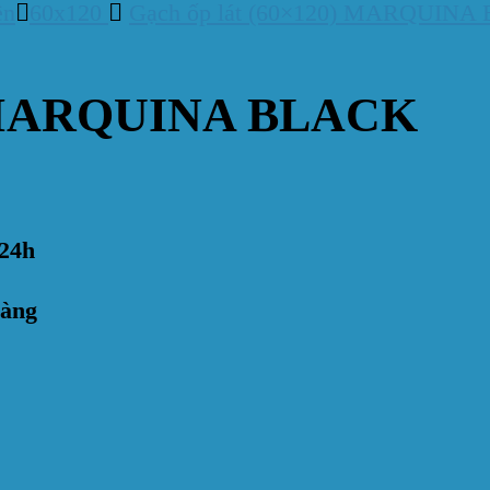
ền
60x120
Gạch ốp lát (60×120) MARQUINA
0) MARQUINA BLACK
24h
hàng