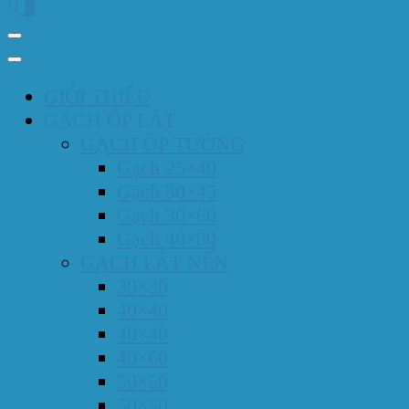
0
GIỚI THIỆU
GẠCH ỐP LÁT
GẠCH ỐP TƯỜNG
Gạch 25×40
Gạch 30×45
Gạch 30×60
Gạch 40×80
GẠCH LÁT NỀN
30×30
40×40
40×40
40×60
50×50
50×50