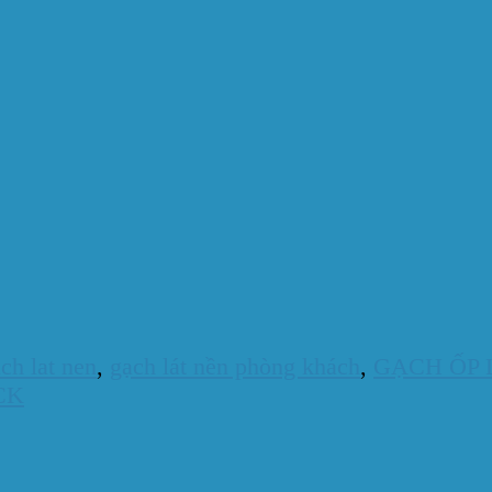
ch lat nen
,
gạch lát nền phòng khách
,
GẠCH ỐP 
CK