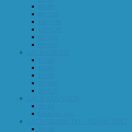
80×80
60×120
100×100
120×120
80×120
80×160
GẠCH GIẢ GỖ
15×60
15×80
15×90
20×100
20×120
GẠCH SÂN VƯỜN
30×60
Gach lục giác
GẠCH TRANG TRÍ – NGOẠI THẤT
20×40