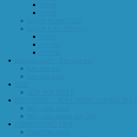
20×40
25×50
GẠCH BÔNG GIÓ
GẠCH CẦU THANG
50×60
47×100
47×120
Keo dán gạch – Keo chà ron
Keo chà ron
Keo dán gạch
SƠN
SƠN NỘI THẤT
BỒN NƯỚC – MÁY NĂNG LƯỢNG MẶT
Máy nước nóng
Máy năng lượng mặt trời
CÔNG CỤ HỖ TRỢ
Tính Viên Gạch