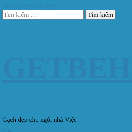
Chuyển tới nội dung
Tìm
kiếm
cho:
GETBE
Gạch đẹp cho ngôi nhà Việt