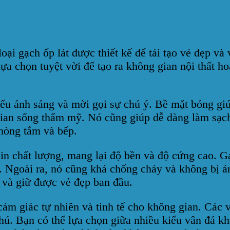
oại gạch ốp lát được thiết kế để tái tạo vẻ đẹp v
ựa chọn tuyệt vời để tạo ra không gian nội thất ho
iếu ánh sáng và mời gọi sự chú ý. Bề mặt bóng gi
 gian sống thẩm mỹ. Nó cũng giúp dễ dàng làm sạc
hòng tắm và bếp.
in chất lượng, mang lại độ bền và độ cứng cao. Gạ
. Ngoài ra, nó cũng khá chống cháy và không bị ả
i và giữ được vẻ đẹp ban đầu.
ảm giác tự nhiên và tinh tế cho không gian. Các v
hú. Bạn có thể lựa chọn giữa nhiều kiểu vân đá k