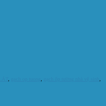
LÁT
,
gach op tuong
,
gạch ốp tường nhà vệ sinh
,