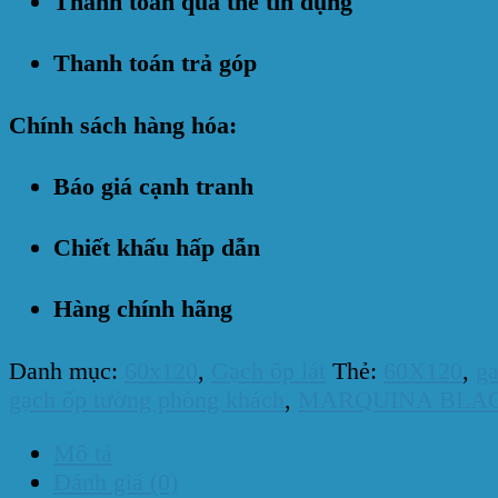
Thanh toán qua thẻ tín dụng
Thanh toán trả góp
Chính sách hàng hóa:
Báo giá cạnh tranh
Chiết khấu hấp dẫn
Hàng chính hãng
Danh mục:
60x120
,
Gạch ốp lát
Thẻ:
60X120
,
ga
gạch ốp tường phòng khách
,
MARQUINA BLA
Mô tả
Đánh giá (0)