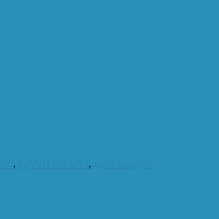
X40
,
GẠCH ỐP LÁT
,
gach trang tri