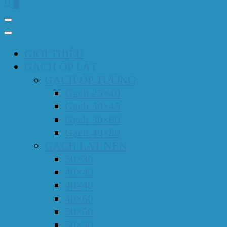
0
GIỚI THIỆU
GẠCH ỐP LÁT
GẠCH ỐP TƯỜNG
Gạch 25×40
Gạch 30×45
Gạch 30×60
Gạch 40×80
GẠCH LÁT NỀN
30×30
40×40
40×40
40×60
50×50
50×50