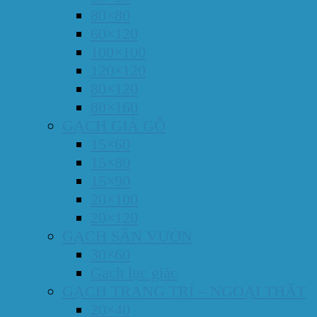
80×80
60×120
100×100
120×120
80×120
80×160
GẠCH GIẢ GỖ
15×60
15×80
15×90
20×100
20×120
GẠCH SÂN VƯỜN
30×60
Gach lục giác
GẠCH TRANG TRÍ – NGOẠI THẤT
20×40