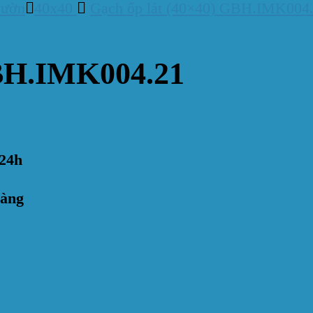
vườn
40x40
Gạch ốp lát (40×40) GBH.IMK004
GBH.IMK004.21
24h
hàng