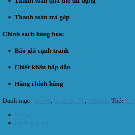
Thanh toán qua thẻ tín dụng
Thanh toán trả góp
Chính sách hàng hóa:
Báo giá cạnh tranh
Chiết khấu hấp dẫn
Hàng chính hãng
Danh mục:
40x40
,
Gạch ốp lát
,
Mikado
Thẻ:
40
Mô tả
Đánh giá (0)