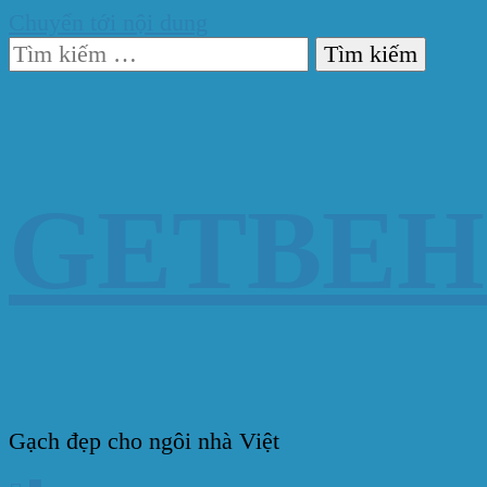
Chuyển tới nội dung
Tìm
kiếm
cho:
GETBE
Gạch đẹp cho ngôi nhà Việt