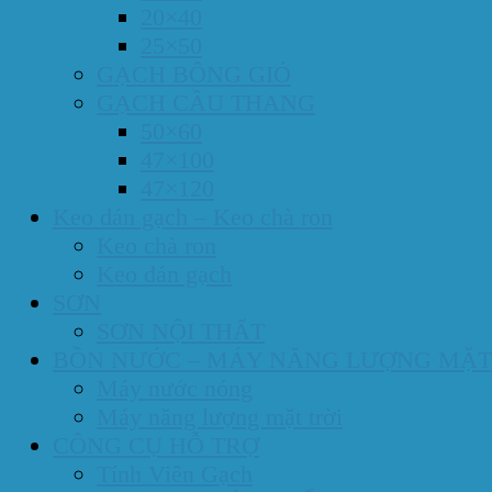
20×40
25×50
GẠCH BÔNG GIÓ
GẠCH CẦU THANG
50×60
47×100
47×120
Keo dán gạch – Keo chà ron
Keo chà ron
Keo dán gạch
SƠN
SƠN NỘI THẤT
BỒN NƯỚC – MÁY NĂNG LƯỢNG MẶT
Máy nước nóng
Máy năng lượng mặt trời
CÔNG CỤ HỖ TRỢ
Tính Viên Gạch