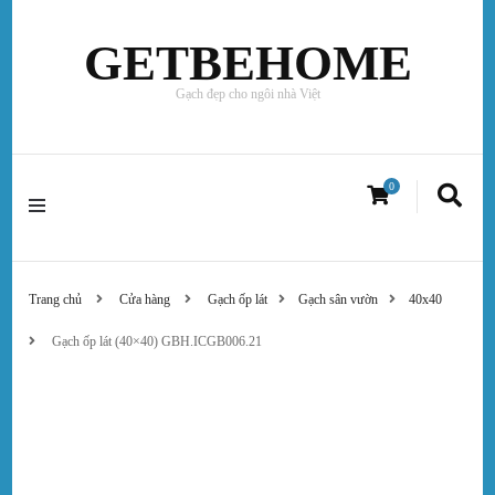
GETBEHOME
Gạch đẹp cho ngôi nhà Việt
0
Trang chủ
Cửa hàng
Gạch ốp lát
Gạch sân vườn
40x40
Gạch ốp lát (40×40) GBH.ICGB006.21