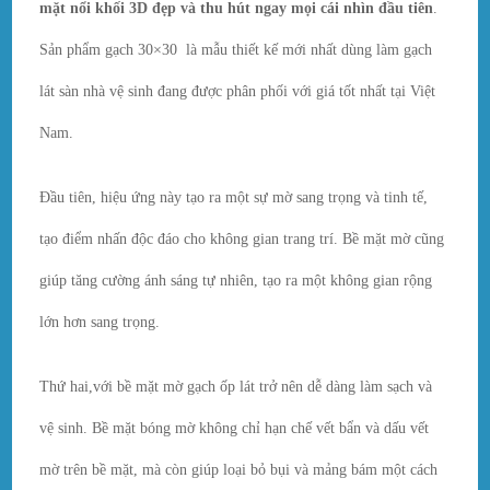
mặt nổi khối 3D đẹp và thu hút ngay mọi cái nhìn đầu tiên
.
Sản phẩm gạch 30×30 là mẫu thiết kế mới nhất dùng làm gạch
lát sàn nhà vệ sinh đang được phân phối với giá tốt nhất tại Việt
Nam.
Đầu tiên, hiệu ứng này tạo ra một sự mờ sang trọng và tinh tế,
tạo điểm nhấn độc đáo cho không gian trang trí. Bề mặt mờ cũng
giúp tăng cường ánh sáng tự nhiên, tạo ra một không gian rộng
lớn hơn sang trọng.
Thứ hai,với bề mặt mờ gạch ốp lát trở nên dễ dàng làm sạch và
vệ sinh. Bề mặt bóng mờ không chỉ hạn chế vết bẩn và dấu vết
mờ trên bề mặt, mà còn giúp loại bỏ bụi và mảng bám một cách