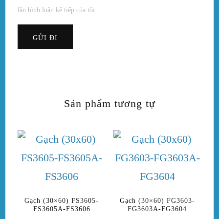
lần bình luận kế tiếp của tôi.
Sản phẩm tương tự
Gạch (30×60) FS3605-
Gạch (30×60) FG3603-
FS3605A-FS3606
FG3603A-FG3604