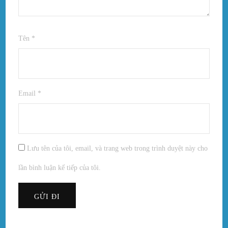
Tên
*
Email
*
Lưu tên của tôi, email, và trang web trong trình duyệt này cho
lần bình luận kế tiếp của tôi.