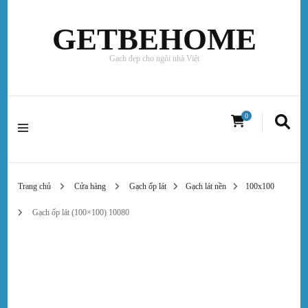
GETBEHOME
Gạch đẹp cho ngôi nhà Việt
0
Trang chủ
Cửa hàng
Gạch ốp lát
Gạch lát nền
100x100
Gạch ốp lát (100×100) 10080