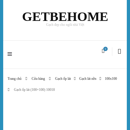
GETBEHOME
Gạch đẹp cho ngôi nhà Việt
0
Trang chủ
Cửa hàng
Gạch ốp lát
Gạch lát nền
100x100
Gạch ốp lát (100×100) 10018