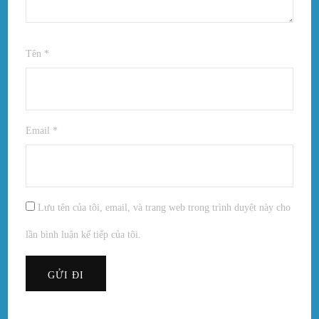
Tên
*
Email
*
Lưu tên của tôi, email, và trang web trong trình duyệt này cho
lần bình luận kế tiếp của tôi.